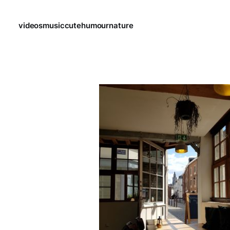
videos
music
cute
humour
nature