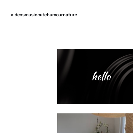
videos
music
cute
humour
nature