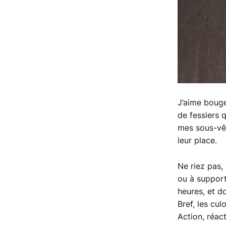
J’aime bouger
de fessiers 
mes sous-vêt
leur place.
Ne riez pas,
ou à support
heures, et do
Bref, les cul
Action, réact