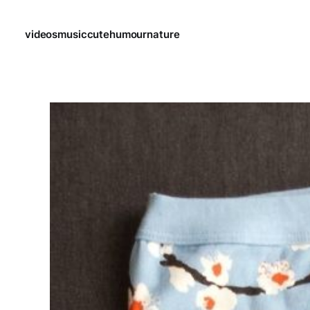
videos
music
cute
humour
nature