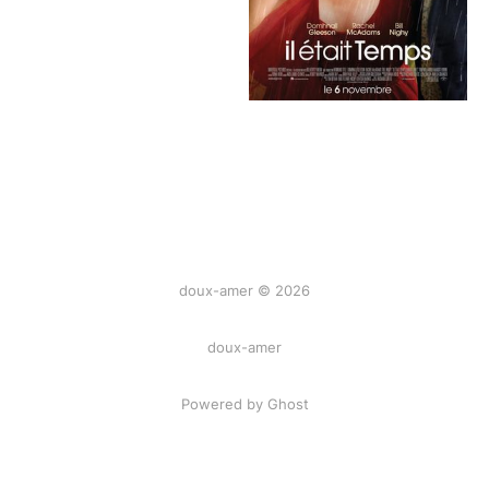
doux-amer © 2026
doux-amer
Powered by Ghost