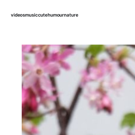
videos
music
cute
humour
nature