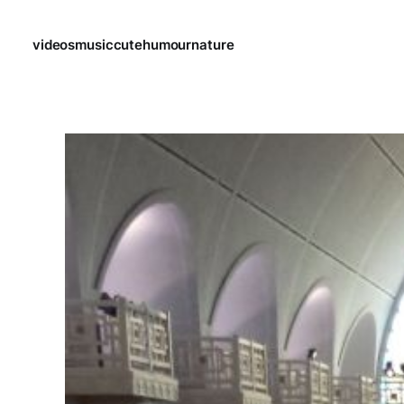
videos
music
cute
humour
nature